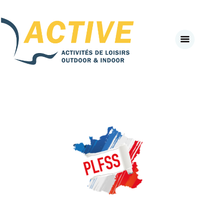
Active-Fneapl
ACTIVITÉS DE PLEIN AIR & INDOOR
ACCUEIL
A PROPOS
SECTEURS D’ACTIVITES
#BEACTIVE DAY
LE CLUB PARTENAIRE
AGENDA
NEWS
VADEMECUM
J’ADHÈRE EN LIGNE
SE CONNECTER