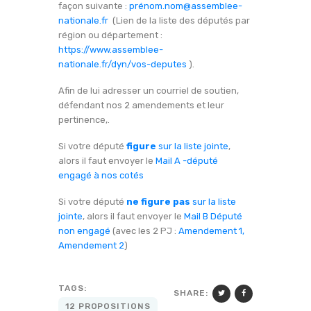
façon suivante :
prénom.nom@assemblee-
nationale.fr
(Lien de la liste des députés par
région ou département :
https://www.assemblee-
nationale.fr/dyn/vos-deputes
).
Afin de lui adresser un courriel de soutien,
défendant nos 2 amendements et leur
pertinence,.
Si votre député
figure
sur la liste jointe
,
alors il faut envoyer le
Mail A -député
engagé à nos cotés
Si votre député
ne figure pas
sur la liste
jointe
, alors il faut envoyer le
Mail B Député
non engagé
(avec les 2 PJ :
Amendement 1,
Amendement 2
)
TAGS:
SHARE:
12 PROPOSITIONS