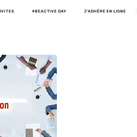
ACCUEIL
IVITES
#BEACTIVE DAY
J’ADHÈRE EN LIGNE
A PROPOS
Active-Fneapl
ACTIVITÉS DE PLEIN AIR & INDOOR
SECTEURS
D’ACTIVITES
#BEACTIVE DAY
LE CLUB PARTENAIRE
AGENDA
NEWS
VADEMECUM