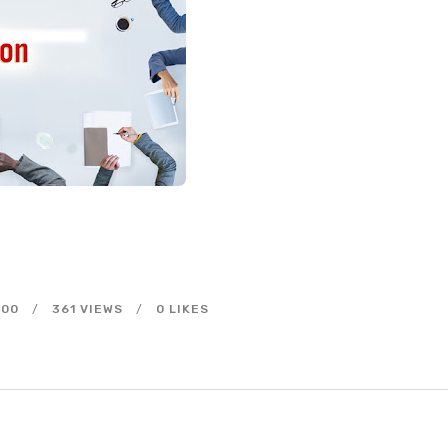
H00
361
VIEWS
0
LIKES