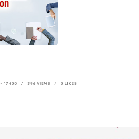
-
17H00
396
VIEWS
0
LIKES