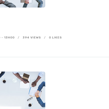
J’ADHÈRE EN LIGNE
SE CONNECTER
0
-
13H00
394
VIEWS
0
LIKES