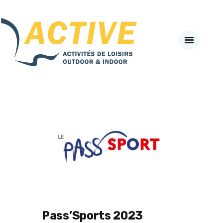
Active-Fneapl
ACTIVITÉS DE PLEIN AIR & INDOOR
ACCUEIL
A PROPOS
SECTEURS D’ACTIVITES
#BEACTIVE DAY
LE CLUB PARTENAIRE
AGENDA
NEWS
VADEMECUM
J’ADHÈRE EN LIGNE
SE CONNECTER
Pass’Sports 2023