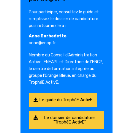
Pour participer, consultez le guide et
remplissez le dossier de candidature
puis retournez le à :
Anne Barbedette
anne@encp.fr
Membre du Conseil d’Administration
Active-FNEAPL et Directrice de l’ENCP,
le centre deformation intégrée au
groupe l’Orange Bleue, en charge du
TrophéE ActivE.
Le guide du TrophéE ActivE
Le dossier de candidature
"TrophéE ActivE"