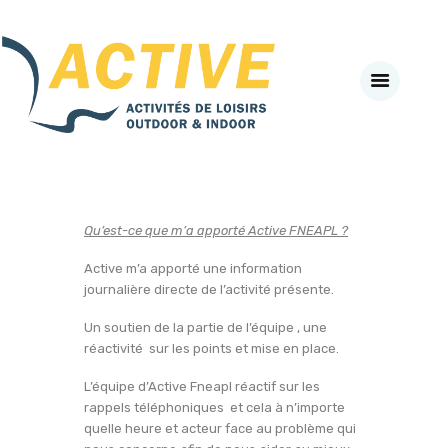
Active-Fneapl
ACTIVITÉS DE PLEIN AIR & INDOOR
ACCUEIL
A PROPOS
SECTEURS D’ACTIVITES
#BEACTIVE DAY
Qu’est-ce que m’a apporté Active FNEAPL ?
LE CLUB PARTENAIRE
AGENDA
Active m’a apporté une information
journalière directe de l’activité présente.
NEWS
VADEMECUM
Un soutien de la partie de l’équipe , une
réactivité sur les points et mise en place.
J’ADHÈRE EN LIGNE
SE CONNECTER
L’équipe d’Active Fneapl réactif sur les
rappels téléphoniques et cela à n’importe
quelle heure et acteur face au problème qui