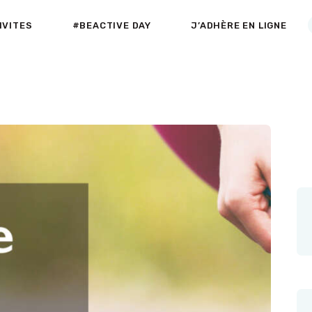
ACCUEIL
IVITES
#BEACTIVE DAY
J’ADHÈRE EN LIGNE
A PROPOS
Active-Fneapl
ACTIVITÉS DE PLEIN AIR & INDOOR
SECTEURS
D’ACTIVITES
#BEACTIVE DAY
LE CLUB PARTENAIRE
AGENDA
NEWS
VADEMECUM