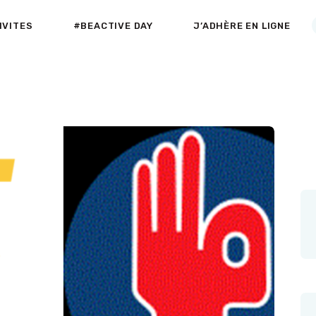
ACCUEIL
IVITES
#BEACTIVE DAY
J’ADHÈRE EN LIGNE
A PROPOS
Active-Fneapl
ACTIVITÉS DE PLEIN AIR & INDOOR
SECTEURS
D’ACTIVITES
#BEACTIVE DAY
LE CLUB PARTENAIRE
AGENDA
NEWS
VADEMECUM