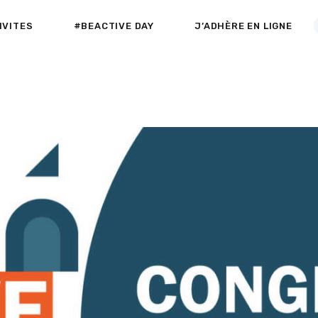
ACCUEIL
IVITES
#BEACTIVE DAY
J’ADHÈRE EN LIGNE
A PROPOS
Active-Fneapl
ACTIVITÉS DE PLEIN AIR & INDOOR
SECTEURS
D’ACTIVITES
#BEACTIVE DAY
LE CLUB PARTENAIRE
AGENDA
NEWS
VADEMECUM