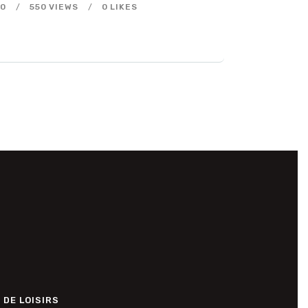
00
550
VIEWS
0
LIKES
 DE LOISIRS