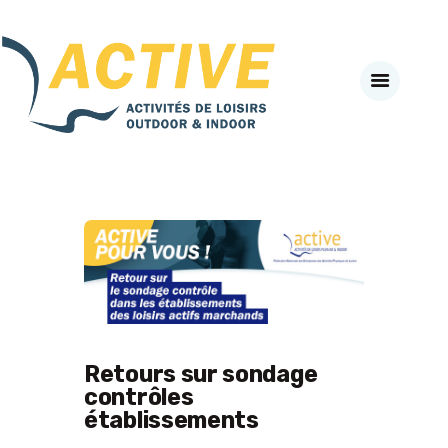
Active-Fneapl
ACTIVITÉS DE PLEIN AIR & INDOOR
ACCUEIL
A PROPOS
SECTEURS D’ACTIVITES
#BEACTIVE DAY
LE CLUB PARTENAIRE
AGENDA
NEWS
VADEMECUM
J’ADHÈRE EN LIGNE
Retours sur sondage
SE CONNECTER
contrôles
établissements