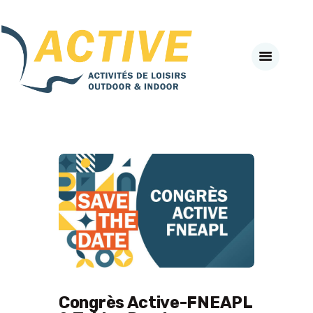
Active-Fneapl
ACTIVITÉS DE PLEIN AIR & INDOOR
ACCUEIL
A PROPOS
SECTEURS D’ACTIVITES
#BEACTIVE DAY
LE CLUB PARTENAIRE
AGENDA
NEWS
VADEMECUM
J’ADHÈRE EN LIGNE
SE CONNECTER
Congrès Active-FNEAPL