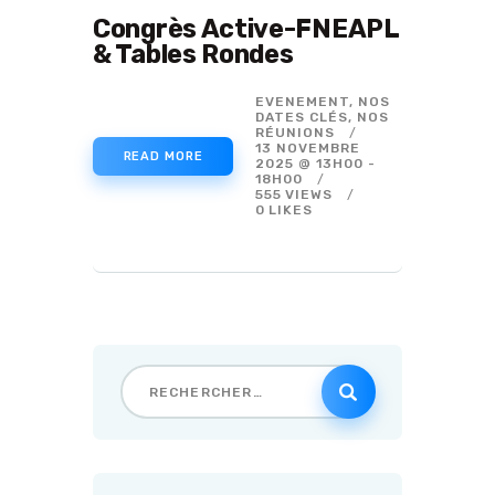
Congrès Active-FNEAPL
& Tables Rondes
EVENEMENT,
NOS
DATES CLÉS,
NOS
RÉUNIONS
13 NOVEMBRE
READ MORE
2025 @ 13H00
-
18H00
555
VIEWS
0
LIKES