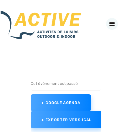
Active-Fneapl
ACTIVITÉS DE PLEIN AIR & INDOOR
ACCUEIL
A PROPOS
SECTEURS D’ACTIVITES
#BEACTIVE DAY
LE CLUB PARTENAIRE
AGENDA
Cet évènement est passé
NEWS
VADEMECUM
+ GOOGLE AGENDA
J’ADHÈRE EN LIGNE
SE CONNECTER
+ EXPORTER VERS ICAL