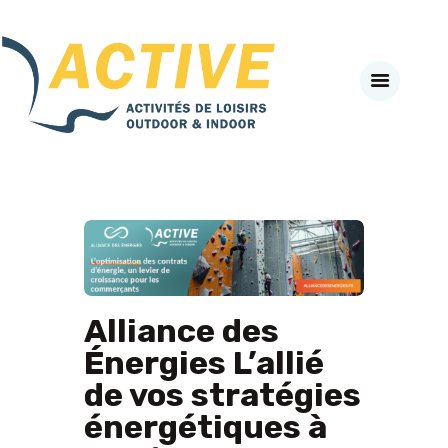
Active-Fneapl
ACTIVITÉS DE PLEIN AIR & INDOOR
ACCUEIL
A PROPOS
SECTEURS D’ACTIVITES
#BEACTIVE DAY
LE CLUB PARTENAIRE
AGENDA
NEWS
Alliance des
VADEMECUM
Énergies L’allié
J’ADHÈRE EN LIGNE
SE CONNECTER
de vos stratégies
énergétiques à